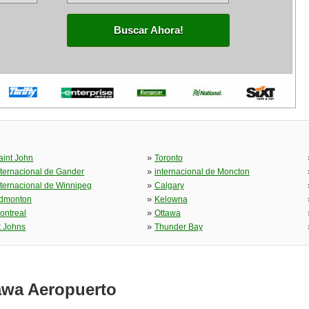
Buscar Ahora!
»
aint John
Toronto
»
nternacional de Gander
internacional de Moncton
»
nternacional de Winnipeg
Calgary
»
dmonton
Kelowna
»
ontreal
Ottawa
»
t Johns
Thunder Bay
awa Aeropuerto