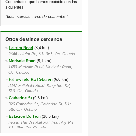
Comentarios que hemos recibido son las
siguientes:
"
buen servicio como de costumbre
"
Otros destinos cercanos
»
Leitrim Road
(3,4 km)
2644 Leitrim Rd, K1t 3v3, On, Ontario
»
Merivale Road
(5,1 km)
1453 Merivale Road, Merivale Road,
Qc, Quebec
»
Fallowfield Rail Station
(6,0 km)
3347 Fallofield Road, Kingston, K2j
5k9, On, Ontario
»
Catherine St
(9,8 km)
320 Catherine St, Catherine St, K1r
5t5, On, Ontario
»
Estación De Tren
(10,6 km)
Inside The Via Rail 200 Tremblay Rd,
K1g 3hs, On, Ontario
»
Ottawa
(11,1 km)