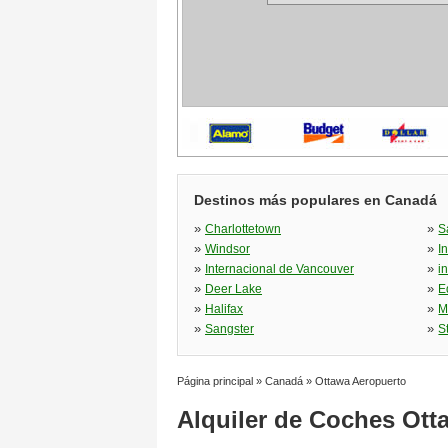
Destinos más populares en Canadá
»
»
Charlottetown
S
»
»
Windsor
I
»
»
Internacional de Vancouver
i
»
»
Deer Lake
E
»
»
Halifax
M
»
»
Sangster
S
Página principal
»
Canadá
»
Ottawa Aeropuerto
Alquiler de Coches Ott