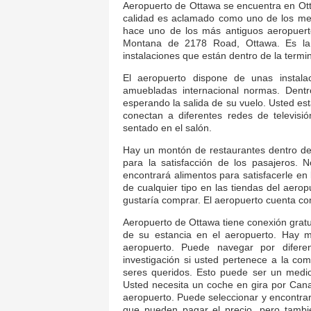
Aeropuerto de Ottawa se encuentra en Ot
calidad es aclamado como uno de los me
hace uno de los más antiguos aeropuert
Montana de 2178 Road, Ottawa. Es la 
instalaciones que están dentro de la termin
El aeropuerto dispone de unas instala
amuebladas internacional normas. Dentr
esperando la salida de su vuelo. Usted est
conectan a diferentes redes de televisió
sentado en el salón.
Hay un montón de restaurantes dentro del
para la satisfacción de los pasajeros.
encontrará alimentos para satisfacerle en
de cualquier tipo en las tiendas del aero
gustaría comprar. El aeropuerto cuenta con
Aeropuerto de Ottawa tiene conexión gratu
de su estancia en el aeropuerto. Hay 
aeropuerto. Puede navegar por difere
investigación si usted pertenece a la co
seres queridos. Esto puede ser un medi
Usted necesita un coche en gira por Can
aeropuerto. Puede seleccionar y encontrar
que pueden pagar el precio, pero tambi