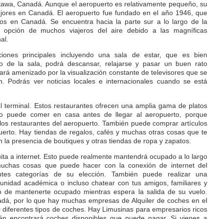
tawa, Canadá. Aunque el aeropuerto es relativamente pequeño, su
jores en Canadá. El aeropuerto fue fundado en el año 1946, que
os en Canadá. Se encuentra hacia la parte sur a lo largo de la
opción de muchos viajeros del aire debido a las magníficas
al.
ciones principales incluyendo una sala de estar, que es bien
o de la sala, podrá descansar, relajarse y pasar un buen rato
ará amenizado por la visualización constante de televisores que se
n. Podrás ver noticias locales e internacionales cuando se está
 terminal. Estos restaurantes ofrecen una amplia gama de platos
 No puede comer en casa antes de llegar al aeropuerto, porque
 los restaurantes del aeropuerto. También puede comprar artículos
puerto. Hay tiendas de regalos, cafés y muchas otras cosas que te
 la presencia de boutiques y otras tiendas de ropa y zapatos.
ita a internet. Esto puede realmente mantendrá ocupado a lo largo
muchas cosas que puede hacer con la conexión de internet del
ntes categorías de su elección. También puede realizar una
munidad académica o incluso chatear con tus amigos, familiares y
o de mantenerte ocupado mientras espera la salida de su vuelo.
adá, por lo que hay muchas empresas de Alquiler de coches en el
 diferentes tipos de coches. Hay Limusinas para empresarios ricos
én encontrará coches disponibles que puede pagar. Si vienes a