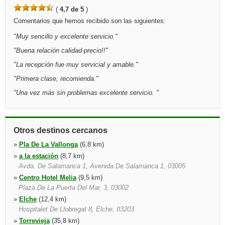
(
4,7 de 5
)
Comentarios que hemos recibido son las siguientes:
"
Muy sencillo y excelente servicio.
"
"
Buena relación calidad-precio!!
"
"
La recepción fue muy servicial y amable.
"
"
Primera clase, recomienda.
"
"
Una vez más sin problemas excelente servicio.
"
Otros destinos cercanos
»
Pla De La Vallonga
(6,8 km)
»
a la estación
(8,7 km)
Avda. De Salamanca 1, Avenida De Salamanca 1, 03005
»
Centro Hotel Melia
(9,5 km)
Plaza De La Puerta Del Mar, 3, 03002
»
Elche
(12,4 km)
Hospitalet De Llobregat 8, Elche, 03203
»
Torrevieja
(35,8 km)