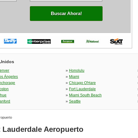
Buscar Ahora!
 Unidos
»
enver
Honolulu
»
os Ángeles
Miami
»
nchorage
Chicago O'Hare
»
oston
Fort Lauderdale
»
ihue
Miami South Beach
»
anford
Seattle
ropuerto
t Lauderdale Aeropuerto