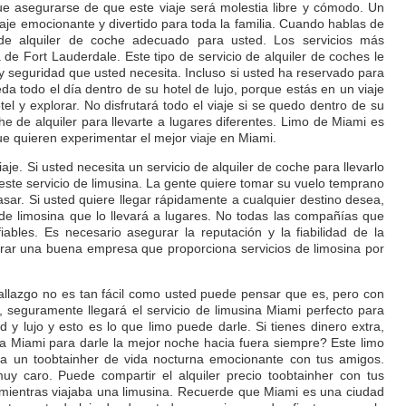
que asegurarse de que este viaje será molestia libre y cómodo. Un
iaje emocionante y divertido para toda la familia. Cuando hablas de
os de alquiler de coche adecuado para usted. Los servicios más
 de Fort Lauderdale. Este tipo de servicio de alquiler de coches le
 seguridad que usted necesita. Incluso si usted ha reservado para
a todo el día dentro de su hotel de lujo, porque estás en un viaje
el y explorar. No disfrutará todo el viaje si se quedo dentro de su
e de alquiler para llevarte a lugares diferentes. Limo de Miami es
ue quieren experimentar el mejor viaje en Miami.
je. Si usted necesita un servicio de alquiler de coche para llevarlo
este servicio de limusina. La gente quiere tomar su vuelo temprano
asar. Si usted quiere llegar rápidamente a cualquier destino desea,
 de limosina que lo llevará a lugares. No todas las compañías que
iables. Es necesario asegurar la reputación y la fiabilidad de la
ar una buena empresa que proporciona servicios de limosina por
hallazgo no es tan fácil como usted puede pensar que es, pero con
, seguramente llegará el servicio de limusina Miami perfecto para
y lujo y esto es lo que limo puede darle. Si tienes dinero extra,
ina Miami para darle la mejor noche hacia fuera siempre? Este limo
r a un toobtainher de vida nocturna emocionante con tus amigos.
uy caro. Puede compartir el alquiler precio toobtainher con tus
r mientras viajaba una limusina. Recuerde que Miami es una ciudad