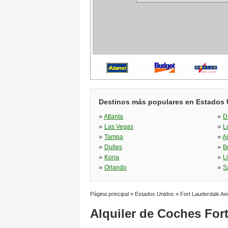
Destinos más populares en Estados
»
»
Atlanta
D
»
»
Las Vegas
L
»
»
Tampa
A
»
»
Dulles
B
»
»
Kona
L
»
»
Orlando
S
Página principal
»
Estados Unidos
»
Fort Lauderdale Ae
Alquiler de Coches For