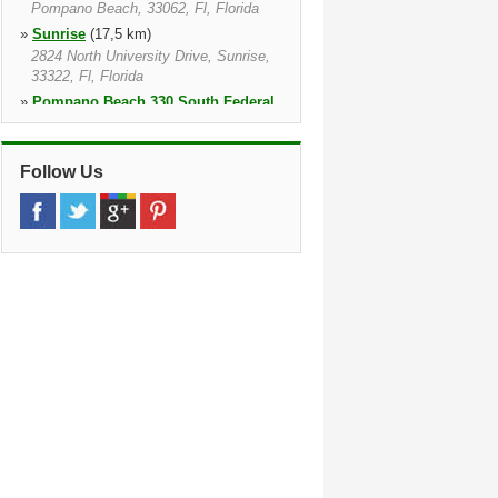
Pompano Beach, 33062, Fl, Florida
»
Sunrise
(17,5 km)
2824 North University Drive, Sunrise,
33322, Fl, Florida
»
Pompano Beach 330 South Federal
Highway
(18,1 km)
330 South Federal Highway, Pompano
Beach, 33062 5326, Fl, Florida
Follow Us
»
Southwest Ranches
(20,5 km)
Davie, 4919 Sw 148th Ave, Southwest
Ranches, 33330, Fl, Florida
»
Pompano Beach 2400 N Powerline
Road
(21,2 km)
2400 N Powerline Rd, Pompano
Beach, 33069 1002, Fl, Florida
»
Sunrise
(21,3 km)
14501 West Sunrise Blvd, Sunrise,
33323 3210, Fl, Florida