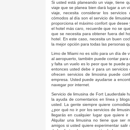
Si usted está planeando un viaje, tiene 
viaje que se planea bien dará lugar a un v
viaje, necesita considerar los servici
cómodos al día son el servicio de limusina
proporciona el máximo confort que desee y
el hotel más caro, recuerde que no se qued
que se necesita para obtener fuera del hot
hotel. En este caso, necesita un buen coch
la mejor opción para todas las personas q
Limo de Miami no es sólo para un día de via
al aeropuerto, también puede contar para 
y falta un vuelo es lo peor que te puede p
entonces usted debe ir para un servicios
ofrecen servicios de limosina puede conf
empresa. Usted puede ayudarse a encontr
navegar por internet.
Servicio de limusina de Fort Lauderdale 
la ayuda de comentarios en línea y blogs
usted. La gente siempre quiere comodidad 
¿por qué no ir por los servicios de limus
llegarás en cualquier lugar que quiere i
Alquilar una limusina no tiene que ser m
amigos si usted quiere experimentar sali