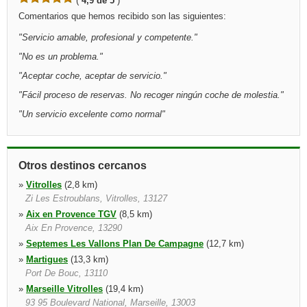
(
4,9 de 5
)
Comentarios que hemos recibido son las siguientes:
"
Servicio amable, profesional y competente.
"
"
No es un problema.
"
"
Aceptar coche, aceptar de servicio.
"
"
Fácil proceso de reservas. No recoger ningún coche de molestia.
"
"
Un servicio excelente como normal
"
Otros destinos cercanos
»
Vitrolles
(2,8 km)
Zi Les Estroublans, Vitrolles, 13127
»
Aix en Provence TGV
(8,5 km)
Aix En Provence, 13290
»
Septemes Les Vallons Plan De Campagne
(12,7 km)
»
Martigues
(13,3 km)
Port De Bouc, 13110
»
Marseille Vitrolles
(19,4 km)
93 95 Boulevard National, Marseille, 13003