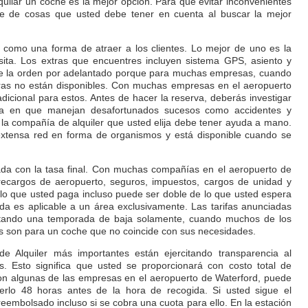
 alquilar un coche es la mejor opción. Para que evitar inconvenientes
rie de cosas que usted debe tener en cuenta al buscar la mejor
 como una forma de atraer a los clientes. Lo mejor de uno es la
ita. Los extras que encuentres incluyen sistema GPS, asiento y
ne la orden por adelantado porque para muchas empresas, cuando
tras no están disponibles. Con muchas empresas en el aeropuerto
dicional para estos. Antes de hacer la reserva, deberás investigar
ra en que manejan desafortunados sucesos como accidentes y
, la compañía de alquiler que usted elija debe tener ayuda a mano.
extensa red en forma de organismos y está disponible cuando se
ada con la tasa final. Con muchas compañías en el aeropuerto de
 recargos de aeropuerto, seguros, impuestos, cargos de unidad y
, lo que usted paga incluso puede ser doble de lo que usted espera
a es aplicable a un área exclusivamente. Las tarifas anunciadas
ntando una temporada de baja solamente, cuando muchos de los
fas son para un coche que no coincide con sus necesidades.
 Alquiler más importantes están ejercitando transparencia al
nes. Esto significa que usted se proporcionará con costo total de
 Con algunas de las empresas en el aeropuerto de Waterford, puede
cerlo 48 horas antes de la hora de recogida. Si usted sigue el
reembolsado incluso si se cobra una cuota para ello. En la estación