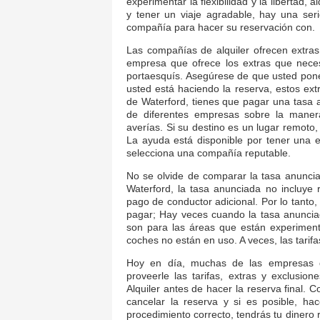
experimentar la flexibilidad y la libertad,
y tener un viaje agradable, hay una se
compañía para hacer su reservación con.
Las compañías de alquiler ofrecen extras
empresa que ofrece los extras que neces
portaesquís. Asegúrese de que usted po
usted está haciendo la reserva, estos ex
de Waterford, tienes que pagar una tasa a
de diferentes empresas sobre la mane
averías. Si su destino es un lugar remoto
La ayuda está disponible por tener una 
selecciona una compañía reputable.
No se olvide de comparar la tasa anunci
Waterford, la tasa anunciada no incluye
pago de conductor adicional. Por lo tanto
pagar; Hay veces cuando la tasa anunciad
son para las áreas que están experime
coches no están en uso. A veces, las tari
Hoy en día, muchas de las empresas de
proveerle las tarifas, extras y exclusio
Alquiler antes de hacer la reserva final.
cancelar la reserva y si es posible, ha
procedimiento correcto, tendrás tu dinero 