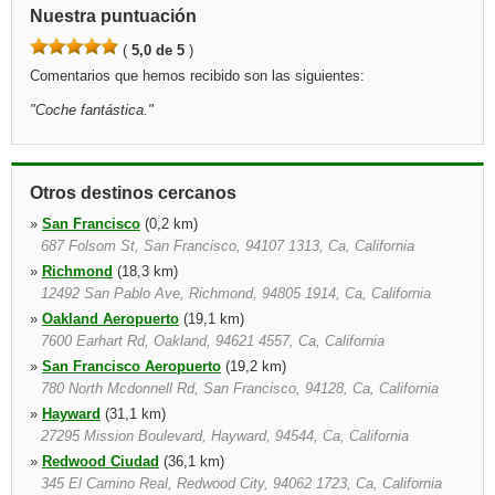
Nuestra puntuación
(
5,0 de 5
)
Comentarios que hemos recibido son las siguientes:
"
Coche fantástica.
"
Otros destinos cercanos
»
San Francisco
(0,2 km)
687 Folsom St, San Francisco, 94107 1313, Ca, California
»
Richmond
(18,3 km)
12492 San Pablo Ave, Richmond, 94805 1914, Ca, California
»
Oakland Aeropuerto
(19,1 km)
7600 Earhart Rd, Oakland, 94621 4557, Ca, California
»
San Francisco Aeropuerto
(19,2 km)
780 North Mcdonnell Rd, San Francisco, 94128, Ca, California
»
Hayward
(31,1 km)
27295 Mission Boulevard, Hayward, 94544, Ca, California
»
Redwood Ciudad
(36,1 km)
345 El Camino Real, Redwood City, 94062 1723, Ca, California