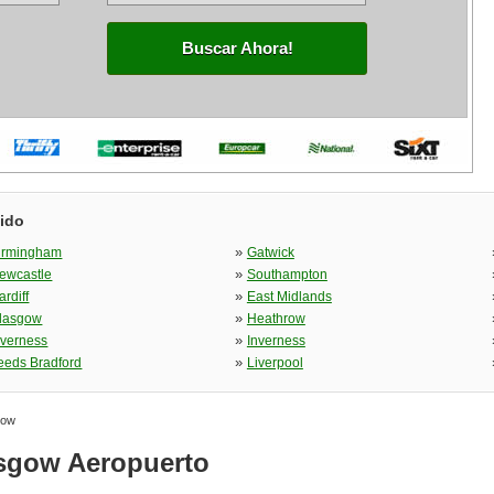
Buscar Ahora!
ido
»
irmingham
Gatwick
»
ewcastle
Southampton
»
ardiff
East Midlands
»
lasgow
Heathrow
»
nverness
Inverness
»
eeds Bradford
Liverpool
gow
asgow Aeropuerto