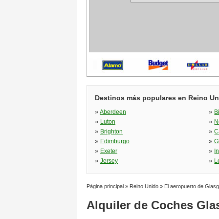
Destinos más populares en Reino Un
»
»
Aberdeen
B
»
»
Luton
N
»
»
Brighton
C
»
»
Edimburgo
G
»
»
Exeter
I
»
»
Jersey
L
Página principal
»
Reino Unido
»
El aeropuerto de Glas
Alquiler de Coches Gl