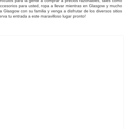
ículos para la gente a comprar a precios razonables, tales como
 accesorios para usted, ropa a llevar mientras en Glasgow y mucho
 Glasgow con su familia y venga a disfrutar de los diversos sitios
rva tu entrada a este maravilloso lugar pronto!