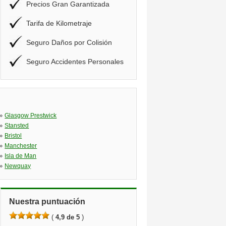
Precios Gran Garantizada
Tarifa de Kilometraje
Seguro Daños por Colisión
Seguro Accidentes Personales
»
Glasgow Prestwick
»
Stansted
»
Bristol
»
Manchester
»
Isla de Man
»
Newquay
Nuestra puntuación
(
4,9 de 5
)