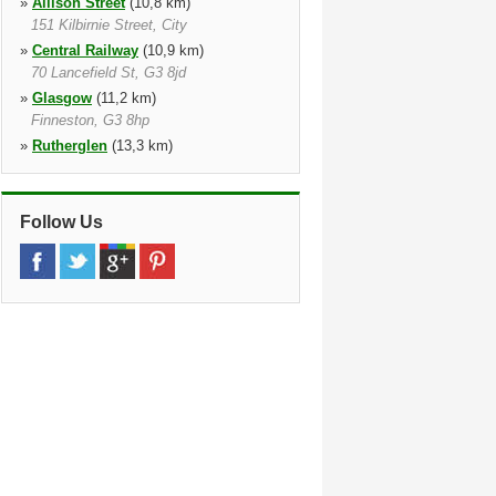
»
Allison Street
(10,8 km)
151 Kilbirnie Street, City
»
Central Railway
(10,9 km)
70 Lancefield St, G3 8jd
»
Glasgow
(11,2 km)
Finneston, G3 8hp
»
Rutherglen
(13,3 km)
110 Road, G73 1sa, Sct
»
Hamilton Road
(17,3 km)
Mt Vernon 40 Hamilton Road
Follow Us
Tollcross, G32 9qa