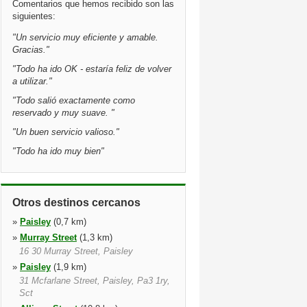
Comentarios que hemos recibido son las
siguientes:
"
Un servicio muy eficiente y amable.
Gracias.
"
"
Todo ha ido OK - estaría feliz de volver
a utilizar.
"
"
Todo salió exactamente como
reservado y muy suave.
"
"
Un buen servicio valioso.
"
"
Todo ha ido muy bien
"
Otros destinos cercanos
»
Paisley
(0,7 km)
»
Murray Street
(1,3 km)
16 30 Murray Street, Paisley
»
Paisley
(1,9 km)
31 Mcfarlane Street, Paisley, Pa3 1ry,
Sct