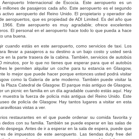
eropuerto Internacional de Escocia. Este aeropuerto es un
 millones de pasajeros cada año. Este aeropuerto es el segundo
activo aeropuerto del Reino Unido. El propietario y operador de
a de aeropuertos, que es propiedad de ADI Limited. Es del año que
 1966. Este aeropuerto es muy agradable; ofrece excelentes
ajeros. El personal en el aeropuerto hace todo lo que pueda a hace
to una buena.
ir cuando estás en este aeropuerto, como servicios de taxi. Los
para llevar a pasajeros a su destino a un bajo costo y usted será
e en la parte trasera de la cabina. También, servicios de autobús
0 minutos, por lo que no tienes que esperar para que el autobús
ches le permiten alquilar un coche para tu estancia en Glasgow,
nte lo mejor que puede hacer porque entonces usted podrá visitar
gow como la Galería de arte moderno. También puede visitar la
 la Plaza Catedral de Glasgow. El parque más antiguo de Glasgow,
r un picnic en familia en un día agradable cuando estás aquí. Hay
 muestra la fuerza de policía más antigua del Reino Unido. Este
seo de policía de Glasgow. Hay tantos lugares a visitar en esta
avillosas vistas a ver.
rios restaurantes en el que puede ordenar su comida favorita y
s dedos con su familia. También se puede esperar en las salas de
lo despega. Antes de ir a esperar en la sala de espera, puede que
bres de impuestos de este aeropuerto. Las tiendas duty free del