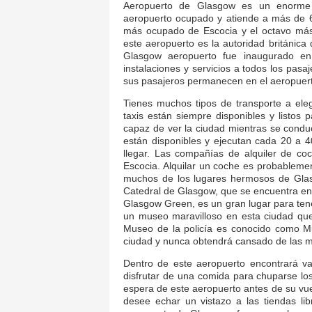
Aeropuerto de Glasgow es un enorme A
aeropuerto ocupado y atiende a más de 6
más ocupado de Escocia y el octavo más 
este aeropuerto es la autoridad británic
Glasgow aeropuerto fue inaugurado en
instalaciones y servicios a todos los pas
sus pasajeros permanecen en el aeropuer
Tienes muchos tipos de transporte a eleg
taxis están siempre disponibles y listos 
capaz de ver la ciudad mientras se conduc
están disponibles y ejecutan cada 20 a 4
llegar. Las compañías de alquiler de co
Escocia. Alquilar un coche es probableme
muchos de los lugares hermosos de Glas
Catedral de Glasgow, que se encuentra en
Glasgow Green, es un gran lugar para tene
un museo maravilloso en esta ciudad que
Museo de la policía es conocido como Mu
ciudad y nunca obtendrá cansado de las mar
Dentro de este aeropuerto encontrará va
disfrutar de una comida para chuparse lo
espera de este aeropuerto antes de su vue
desee echar un vistazo a las tiendas li