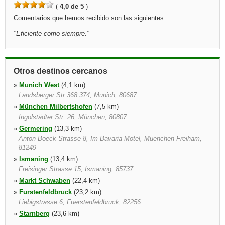
(
4,0 de 5
)
Comentarios que hemos recibido son las siguientes:
"
Eficiente como siempre.
"
Otros destinos cercanos
»
Munich West
(4,1 km)
Landsberger Str 368 374, Munich, 80687
»
München Milbertshofen
(7,5 km)
Ingolstädter Str. 26, München, 80807
»
Germering
(13,3 km)
Anton Boeck Strasse 8, Im Bavaria Motel, Muenchen Freiham,
81249
»
Ismaning
(13,4 km)
Freisinger Strasse 15, Ismaning, 85737
»
Markt Schwaben
(22,4 km)
»
Furstenfeldbruck
(23,2 km)
Liebigstrasse 6, Fuerstenfeldbruck, 82256
»
Starnberg
(23,6 km)
Enzianstrasse 2, Starnberg, 82319