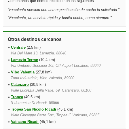
Comentarios que hemos recibido son las siguientes:
"
Excelente servicio con una especificación de coche lo solicitado.
"
"
Excelente, un servicio rápido y bonita coche, como siempre.
"
Otros destinos cercanos
»
Centrale
(2,5 km)
Via Del Mare 13, Lamezia, 88046
»
Lamezia Terme
(10,4 km)
Via Umberto Boccioni 1/3, Off Airport Location, 88040
»
Vibo Valentia
(27,8 km)
Zona Industriale, Vibo Valentia, 89900
»
Catanzaro
(30,9 km)
Viale Lucrezia Della Valle, 69, Catanzaro, 88100
»
Tropea
(40,5 km)
S.domenica Di Ricadi, 89866
»
Tropea San Nicolo Ricadi
(45,1 km)
Viale Giuseppe Berto Snc, Tropea C Vaticano, 89865
»
Vaticano Ricadi
(45,1 km)
Vle Giuseppe Berto Snc, San Nicolo, 89865