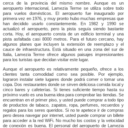
cerca de la provincia del mismo nombre. Aunque es un
aeropuerto internacional, Lamezia Terme se utiliza sobre todo
para vuelos domésticos. El aeropuerto fue inaugurado por
primera vez en 1976, y muy pronto hubo muchas empresas que
han decidido usarlo constantemente. En 1982 y 1990 se
actualizó el aeropuerto, pero la pista seguía siendo bastante
corta. Hoy, el aeropuerto consta de un edificio terminal y una
pista asfaltada casi 8000 metros. Para el futuro cercano, hay
algunos planes que incluyen la extensión de reemplazo y el
cauce de infraestructura. Está situado en una zona del sur de
Italia, Lamezia Terme ofrece algunos paisajes impresionantes
para los turistas que decidan visitar este lugar.
Aunque el aeropuerto es relativamente pequeño, ofrece a los
clientes tanta comodidad como sea posible. Por ejemplo,
lograron instalar siete lugares donde podrá comer o tomar una
copa. Dos restaurantes donde se sirven deliciosa comida local y
cinco bares y cafeterías. Si tienes suficiente tiempo hasta su
próximo vuelo es una buena idea para comprobar las tiendas. Se
encuentran en el primer piso, y usted puede comprar a todo tipo
de productos de tabaco, zapatos, ropa, perfumes, recuerdos y
regalos para los seres queridos. Si no te apetece ir de compras
pero desea navegar por internet, usted puede comprar un billete
para acceder a la red WiFi. No mucho los costos y la velocidad
de conexión es buena. El personal del aeropuerto de Lamezia