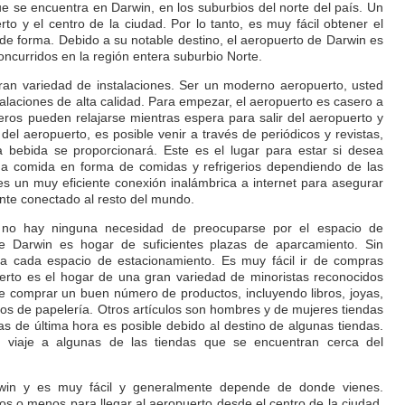
e se encuentra en Darwin, en los suburbios del norte del país. Un
to y el centro de la ciudad. Por lo tanto, es muy fácil obtener el
 de forma. Debido a su notable destino, el aeropuerto de Darwin es
ncurridos en la región entera suburbio Norte.
an variedad de instalaciones. Ser un moderno aeropuerto, usted
alaciones de alta calidad. Para empezar, el aeropuerto es casero a
jeros pueden relajarse mientras espera para salir del aeropuerto y
el aeropuerto, es posible venir a través de periódicos y revistas,
a bebida se proporcionará. Este es el lugar para estar si desea
a comida en forma de comidas y refrigerios dependiendo de las
 un muy eficiente conexión inalámbrica a internet para asegurar
te conectado al resto del mundo.
e, no hay ninguna necesidad de preocuparse por el espacio de
e Darwin es hogar de suficientes plazas de aparcamiento. Sin
 a cada espacio de estacionamiento. Es muy fácil ir de compras
erto es el hogar de una gran variedad de minoristas reconocidos
ble comprar un buen número de productos, incluyendo libros, joyas,
tos de papelería. Otros artículos son hombres y de mujeres tiendas
s de última hora es posible debido al destino de algunas tiendas.
n viaje a algunas de las tiendas que se encuentran cerca del
win y es muy fácil y generalmente depende de donde vienes.
os o menos para llegar al aeropuerto desde el centro de la ciudad.