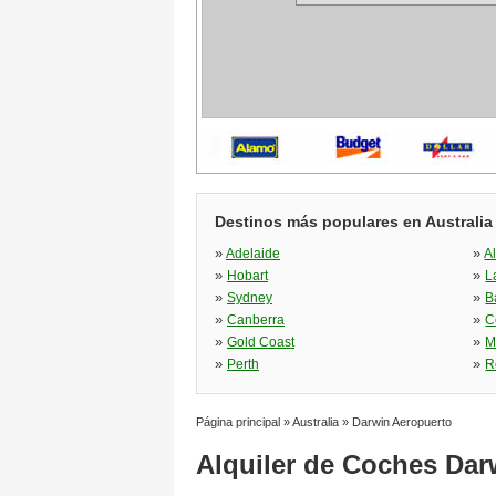
Destinos más populares en Australia
»
»
Adelaide
A
»
»
Hobart
L
»
»
Sydney
B
»
»
Canberra
C
»
»
Gold Coast
M
»
»
Perth
R
Página principal
»
Australia
»
Darwin Aeropuerto
Alquiler de Coches Dar