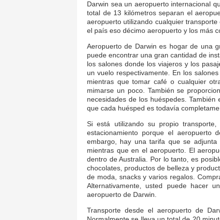
Darwin sea un aeropuerto internacional qu
total de 13 kilómetros separan el aeropuer
aeropuerto utilizando cualquier transporte
el país eso décimo aeropuerto y los más co
Aeropuerto de Darwin es hogar de una gr
puede encontrar una gran cantidad de inst
los salones donde los viajeros y los pasa
un vuelo respectivamente. En los salones d
mientras que tomar café o cualquier otr
mimarse un poco. También se proporcion
necesidades de los huéspedes. También es
que cada huésped es todavía completamen
Si está utilizando su propio transport
estacionamiento porque el aeropuerto d
embargo, hay una tarifa que se adjunta
mientras que en el aeropuerto. El aeropu
dentro de Australia. Por lo tanto, es posi
chocolates, productos de belleza y produc
de moda, snacks y varios regalos. Compra
Alternativamente, usted puede hacer u
aeropuerto de Darwin.
Transporte desde el aeropuerto de Dar
Normalmente se lleva un total de 20 minut