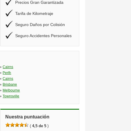
Precios Gran Garantizada
Tarifa de Kilometraje
Seguro Daños por Colisión
Seguro Accidentes Personales
»
Cairns
»
Perth
»
Cairns
»
Brisbane
»
Melbourne
»
Townsville
Nuestra puntuación
(
4,5 de 5
)