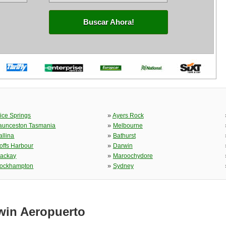
Buscar Ahora!
»
lice Springs
Ayers Rock
»
aunceston Tasmania
Melbourne
»
allina
Bathurst
»
offs Harbour
Darwin
»
ackay
Maroochydore
»
ockhampton
Sydney
win Aeropuerto