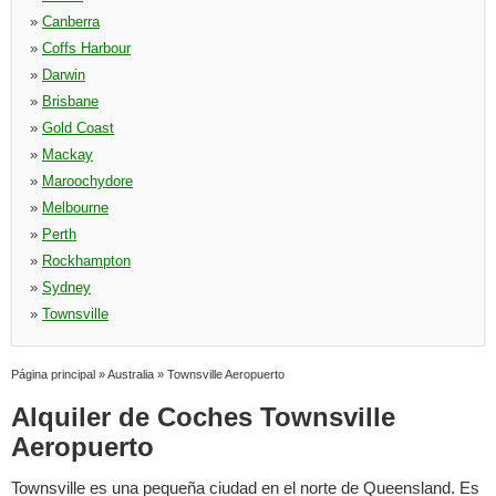
»
Canberra
»
Coffs Harbour
»
Darwin
»
Brisbane
»
Gold Coast
»
Mackay
»
Maroochydore
»
Melbourne
»
Perth
»
Rockhampton
»
Sydney
»
Townsville
Página principal
»
Australia
»
Townsville Aeropuerto
Alquiler de Coches Townsville
Aeropuerto
Townsville es una pequeña ciudad en el norte de Queensland. Es