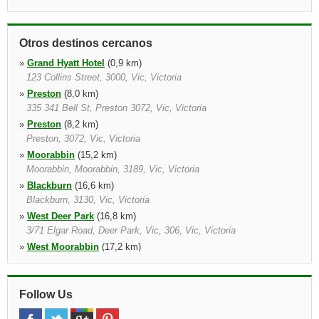
Otros destinos cercanos
»
Grand Hyatt Hotel
(0,9 km)
123 Collins Street, 3000, Vic, Victoria
»
Preston
(8,0 km)
335 341 Bell St, Preston 3072, Vic, Victoria
»
Preston
(8,2 km)
Preston, 3072, Vic, Victoria
»
Moorabbin
(15,2 km)
Moorabbin, Moorabbin, 3189, Vic, Victoria
»
Blackburn
(16,6 km)
Blackburn, 3130, Vic, Victoria
»
West Deer Park
(16,8 km)
3/71 Elgar Road, Deer Park, Vic, 306, Vic, Victoria
»
West Moorabbin
(17,2 km)
234 Chesterville Road, Moorabbin, Vic, 3189, Vic, Victoria
»
Aeropuerto de Aeropuerto
(17,9 km)
Ground Floor, Park Royal Hotel, Airport, 3045, Vic, Victoria
Follow Us