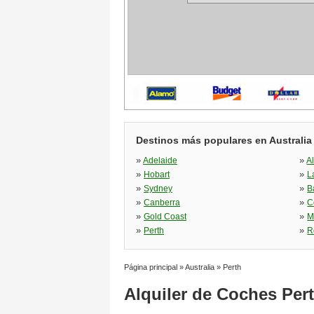
Destinos más populares en Australia
»
»
Adelaide
A
»
»
Hobart
L
»
»
Sydney
B
»
»
Canberra
C
»
»
Gold Coast
M
»
»
Perth
R
Página principal
»
Australia
»
Perth
Alquiler de Coches Per