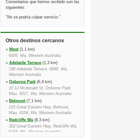
Comentarios que hemos recibido son las
siguientes:
"
No se podría culpar servicio.
"
Otros destinos cercanos
»
West
(1,1 km)
6005, Wa, Western Australia
»
Adelaide Terrace
(1,3 km)
198 Adelaide Terrace, 6848, Wa,
Western Australia
»
Osborne Park
(6,4 km)
10 12 Mcdonald St, Osborne Park,
Wau, 6017, Wa, Western Australia
»
Belmont
(7,1 km)
215 Great Eastern Hwy, Belmont,
Wau, 6104, Wa, Western Australia
»
Redcliffe Wa
(8,3 km)
302 Great Eastern Hwy, Redcliffe Wa,
6104, Wa, Western Australia
»
Balcatta
(8,9 km)