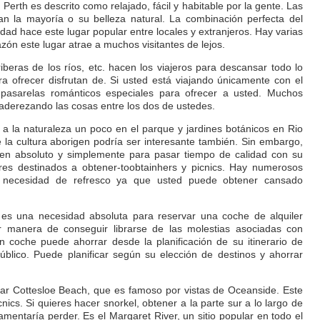
Perth es descrito como relajado, fácil y habitable por la gente. Las
an la mayoría o su belleza natural. La combinación perfecta del
iudad hace este lugar popular entre locales y extranjeros. Hay varias
zón este lugar atrae a muchos visitantes de lejos.
iberas de los ríos, etc. hacen los viajeros para descansar todo lo
ra ofrecer disfrutan de. Si usted está viajando únicamente con el
 pasarelas románticos especiales para ofrecer a usted. Muchos
 aderezando las cosas entre los dos de ustedes.
 la naturaleza un poco en el parque y jardines botánicos en Rio
 la cultura aborigen podría ser interesante también. Sin embargo,
 en absoluto y simplemente para pasar tiempo de calidad con su
res destinados a obtener-toobtainhers y picnics. Hay numerosos
si necesidad de refresco ya que usted puede obtener cansado
 es una necesidad absoluta para reservar una coche de alquiler
 manera de conseguir librarse de las molestias asociadas con
un coche puede ahorrar desde la planificación de su itinerario de
úblico. Puede planificar según su elección de destinos y ahorrar
tar Cottesloe Beach, que es famoso por vistas de Oceanside. Este
nics. Si quieres hacer snorkel, obtener a la parte sur a lo largo de
lamentaría perder. Es el Margaret River, un sitio popular en todo el