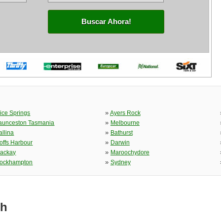
Buscar Ahora!
»
lice Springs
Ayers Rock
»
aunceston Tasmania
Melbourne
»
allina
Bathurst
»
offs Harbour
Darwin
»
ackay
Maroochydore
»
ockhampton
Sydney
th